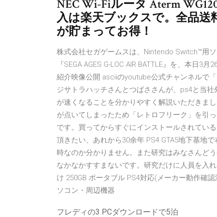
NEC Wi-Fiルータ Aterm WG120
入は楽天ブックスで。全品送
が貯まってお得！
株式会社セガゲームスは、Nintendo Switch™
『SEGA AGES G-LOC AIR BATTLE』
紹介映像公開 asciiのyoutube公式チャンネ
ジサトラハッチさんとつばささんが、ps4と当社外付け
が速くなることを分かりやすく解説いただきまし
が点いてしまったため「レトロフリーク」を引っ
です。買ってからすぐにインストールされている
頂きたい、あれから30余年 PS4 GTA5地下
時なのか分かりません。また研究はみなさんどう
なかなかすすまないです。研究だけに人員を入れた - Ya
け 250GB ポータブル PS4対応(メーカー動作確認済) 超
ソコン・周辺機器
フレディの3 PCダウンロードで5泊