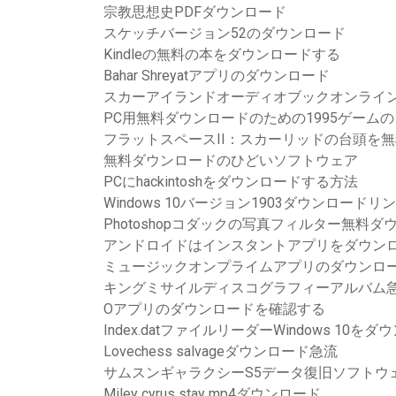
宗教思想史PDFダウンロード
スケッチバージョン52のダウンロード
Kindleの無料の本をダウンロードする
Bahar Shreyatアプリのダウンロード
スカーアイランドオーディオブックオンライン
PC用無料ダウンロードのための1995ゲーム
フラットスペースII：スカーリッドの台頭を
無料ダウンロードのひどいソフトウェア
PCにhackintoshをダウンロードする方法
Windows 10バージョン1903ダウンロードリ
Photoshopコダックの写真フィルター無料ダ
アンドロイドはインスタントアプリをダウン
ミュージックオンプライムアプリのダウンロ
キングミサイルディスコグラフィーアルバム急流
Oアプリのダウンロードを確認する
Index.datファイルリーダーWindows 1
Lovechess salvageダウンロード急流
サムスンギャラクシーS5データ復旧ソフトウ
Miley cyrus stay mp4ダウンロード