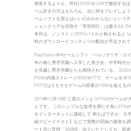
換装するよりも、外付けSSDをUSBで接続するほ
ーム好きの方はもちろん、次に何をプレイしよう
ームソフトを買えばいいのかわからないという方
ションクリアを目指す「常世同行」は最大3人で
本作は、ノンストップFPSバトルと称されるよ
料のダウンロードコンテンツの配信が予定されて
PlayStation®4ゲームソフト「ペルソナ5
年の春に秀尽学園へ入学した美少女。中学時代か
を見越し秀尽学園からも期待されている。 2020/06
PS4の内蔵ストレージ500Gや1Tで、ゲーム
PS5ではそもそもゲームの容量が100Gを超えるのではな
2019年12月19日 三度のメシよりFPSのゲ
んです。 このシンプルな欲求を満たす為にFPSが
をインターネットに接続して 例えばですが、大
線スピードテスト】などで実際の回線の速度を調
ード共に常時「300MB」出ていたとしても、前述の