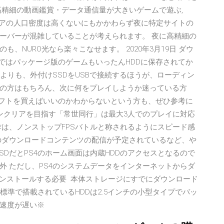
., 高精細の動画鑑賞・データ通信量が大きいゲームで遊ぶ,
エリアの人口密度は高くないにもかかわらず夜に特定サイトの
ーバーが混雑していることが考えられます。 夜に高精細の
、NURO光なら楽々こなせます。 2020年3月19日 ダウ
ではパッケージ版のゲームもいったんHDDに保存されてか
するよりも、外付けSSDをUSBで接続するほうが、ローディン
ム好きの方はもちろん、次に何をプレイしようか迷っている方
ソフトを買えばいいのかわからないという方も、ぜひ参考に
ョンクリアを目指す「常世同行」は最大3人でのプレイに対応
作は、ノンストップFPSバトルと称されるようにスピード感
のダウンロードコンテンツの配信が予定されているなど、や
けSSDだとPS4のホーム画面は内蔵HDDのアクセスとなるので
外 ただし、PS4のシステムデータをインターネットからダ
インストールする必要 本体ストレージにすでにダウンロード
標準で搭載されているHDDは2.5インチの小型タイプでバッ
に速度が遅い※