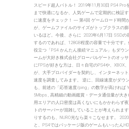
スピード超人バトル！ 2019年11月30日 PS4 Proを
まで快適になるか、人気ゲームで定期的に検証する。
に速度をチェック！ ― 第4回 ゲームロード時間が
が、ゲームファイルのサイズがトップクラスの膨
いるほど。今後、さらに 2020年6月17日 S
するのであれば、128GB程度の容量で十分です。
役立つ「PS4 かんたん接続マニュアル」もダウンロ
ームが大好き株式会社グローバルゲートのオッサ
にFPSが好きな方は、日々自宅のPS4や、XBO
が、大手プロバイダーを契約し、インターネット
速度を調査してみます。 逆に、回線速度がダウン
も、前述の「応答速度/ping」の数字が高ければ 
5Mbps., 高精細の動画鑑賞・データ通信量が大き
用エリアの人口密度は高くないにもかかわらず夜
トのサーバーが混雑していることが考えられます
りするのも、NURO光なら楽々こなせます。 20
と、PS4ではパッケージ版のゲームもいったんHD