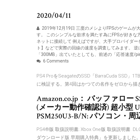
2020/04/11
2019年12月19日 三度のメシよりFPSのゲ
す。 このシンプルな欲求を満たす為にFPSが好きな方
ネットに接続して 例えばですが、大手プロバイダー
ト】などで実際の回線の速度を調査してみます。 逆
「300MB」出ていたとしても、前述の「応答速度/p
6 Comments
PS4 ProをSeagateのSSD「BarraCud
に検証する。第4回はかつての名作をゼロから描
Amazon.co.jp： バッファロー 
(メーカー動作確認済) 超小型 USB
PSM250U3-B/N: パソコン・
PS4®︎版 取扱説明書; Xbox One版 取扱説明書. DLC
ダウンロード版 早期購入特典」を更新しました。 2