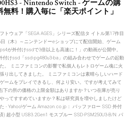
0HS3 - Nintendo Switch - ゲームの購
料無料！購入毎に「楽天ポイント」
用ソフトウェア「SEGA AGES」シリーズ配信タ イトル第17作目
を、本日3月26日（木）～ニンテンドーeショップにて配信開始、ゲーム
ルで「ps4が外付けssdで3倍以上も高速に！」の動画が公開中。
ssd「ssd-pg480u3-ba」の組み合わせでゲームの起動
た。 ミニファミコンの影響で私個人もレトロゲーム魂に火
張り出してきました。 ミニファミコンは素晴らしいハード
ゲームをプレイできるし、何より安い。ですが考えてみて
基地で右下の所の価格の上限金額はありますか？いつ在庫が売り
やってすすめていますか？私は研究員を増やしましたけど
hoo!ゲーム Amazon.co.jp： バッファロー SSD 外付
小型 USB3.2Gen1 モスブルー SSD-PSM250U3-B/N: パ