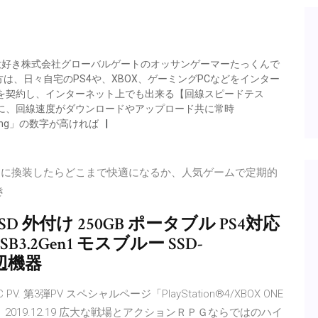
ームが大好き株式会社グローバルゲートのオッサンゲーマーたっくんで
は、日々自宅のPS4や、XBOX、ゲーミングPCなどをインター
を契約し、インターネット上でも出来る【回線スピードテス
に、回線速度がダウンロードやアップロード共に常時
ing」の数字が高ければ
a SSD」1TBに換装したらどこまで快適になるか、人気ゲームで定期的
き
SSD 外付け 250GB ポータブル PS4対応
3.2Gen1 モスブルー SSD-
周辺機器
 PV. 第3弾PV スペシャルページ「PlayStation®4/XBOX ONE
019.12.19 広大な戦場とアクションＲＰＧならではのハイ