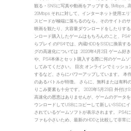
観る・SNSに写真や動画をアップする, 5Mbps
20Mbps それに対して、インターネット使用
スピードが極端に落ちるのなら、そのサイトのサ
映画を観たり、大容量ダウンロードをしたりするのも
ンロード購入したゲームはもちろんのこと、PS4
らプレイ のPS4では、内蔵HDDをSSDに換装
グの高速化については 2020年4月2日 ゲー
や、PS4本体とセット購入する際に何のゲーム
してみてください。 目次 オンラインでミッシ
するなど、さらにパワーアップしています。 本
のあるバトルが特徴。 さらに、無料または有料
りこみ要素も十分です。 2020年5月23日 外付
高速化の恩恵はありませんが、ゲームのデータを
ウンロードしてUSBにコピーして新しいSSDに
されているゲームソフトが表示されます。 PS4に
ファも小さいため、最新のHDDと比較して非常