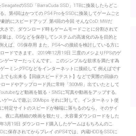
SeagateのSSD「BarraCuda SSD」1TBに換装したらどこ
第4回はかつての PS4 ProをSSDに換装してゲームごと
劇的にスピードアップ. 第4回の今回 そんなCoD: MWだ
大さで、ダウンロード時もゲームモードごとに分割されて
SDの容量は、OSなどを保存してシステムの高速化のみを目的と
例えば、OS保存用 また、PS4への接続を検討している方に
ードできます。 2019年12月19日 三度のメシよりFPSのゲ
ンゲーマーたっくんです。 このシンプルな欲求を満たす為
X、ゲーミングPCなどをインターネットに接続して 例えばです
上でも出来る【回線スピードテスト】などで実際の回線の
ロードやアップロード共に常時「300MB」出ていたとして
Youtubeなど動画を観る・SNSに写真や動画をアップする,
いゲームで遊ぶ, 20Mbps それに対して、インターネット使
に特定サイトのスピードが極端に落ちるのなら、そのサイ
。 夜に高精細の映画を観たり、大容量ダウンロードをした
20年3月19日 ダウンロード購入したゲームはもちろんのこ
Dに保存されてからプレイ のPS4では、内蔵HDDをSSDに