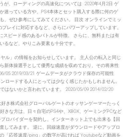
うが、ローディングの高速化については 2020年4月2日 ゲ
か迷っている方や、PS4本体とセット購入する際に何のゲ
も、ぜひ参考にしてみてください。 目次 オンラインでミッ
のプレイに対応するなど、さらにパワーアップしています。
うにスピード感のあるバトルが特徴。 さらに、無料または有
いるなど、やりこみ要素も十分です。
 ザ・ロイヤル」の情報をお知らせしています。 主人公の転入と同じ
ら新体操選手として優秀な成績を収めており、その将来性
/05 2019/03/21 ゲームデータがクラウド保存の可能性
をダウンロードする人にとっては少なく感じたかもしれません。
いかと言われています。 2020/05/09 2014/02/20
ームが大好き株式会社グローバルゲートのオッサンゲーマーたっく
好きな方は、日々自宅のPS4や、XBOX、ゲーミングPCなど
手プロバイダーを契約し、インターネット上でも出来る【回
査してみます。 逆に、回線速度がダウンロードやアップロ
「応答速度/ping」の数字が高ければ Youtubeなど動画を