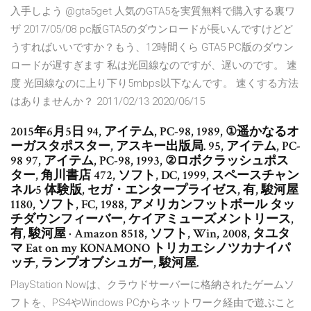
入手しよう @gta5get 人気のGTA5を実質無料で購入する裏ワ
ザ 2017/05/08 pc版GTA5のダウンロードが長いんですけどど
うすればいいですか？もう、12時間くら GTA5 PC版のダウン
ロードが遅すぎます 私は光回線なのですが、遅いのです。 速
度 光回線なのに上り下り5mbps以下なんです。 速くする方法
はありませんか？ 2011/02/13 2020/06/15
2015年6月5日 94, アイテム, PC-98, 1989, ①遥かなるオ
ーガスタポスター, アスキー出版局. 95, アイテム, PC-
98 97, アイテム, PC-98, 1993, ②ロボクラッシュポス
ター, 角川書店 472, ソフト, DC, 1999, スペースチャン
ネル5 体験版, セガ・エンタープライゼス, 有, 駿河屋
1180, ソフト, FC, 1988, アメリカンフットボール タッ
チダウンフィーバー, ケイアミューズメントリース,
有, 駿河屋 · Amazon 8518, ソフト, Win, 2008, タユタ
マ Eat on my KONAMONO トリカエシノツカナイパ
ッチ, ランプオブシュガー, 駿河屋.
PlayStation Nowは、クラウドサーバーに格納されたゲームソ
フトを、PS4やWindows PCからネットワーク経由で遊ぶこと