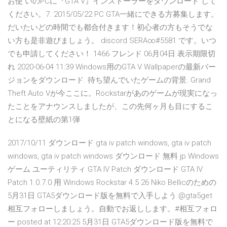
お使 いのPCに『GTA V』インストーラーをダウンロード して
ください。7. 2015/05/22 PC GTA一緒にできる方募集します。
だいたいどの時間でも都合付きます！初心者の方もそうでな
い方も是非遊びましょう。 discord SERA∞#5581 です。いつ
でも申請してください！ 1466 フレンド 06月04日 表示期限切
れ 2020-06-04 11:39 Windows用のGTA V Wallpaperの最新バー
ジョンをダウンロード. 待ち望んでいたゲームの背景. Grand
Theft Auto Vが今ここに。Rockstarがあのゲームが現実になっ
たことをアナウンスしましたが、この先何ヶ月も目にするこ
とになる壁紙の第1弾
2017/10/11 ダウンロード gta iv patch windows, gta iv patch
windows, gta iv patch windows ダウンロード 無料 jp Windows
ゲーム ユーティリティ GTA IV Patch ダウンロード GTA IV
Patch 1.0.7.0 用 Windows Rockstar 4.5 26 Niko Bellicのための
5月31日 GTA5ダウンロード版を無料で入手しよう @gta5get
相互フォローしましょう。自動でお返しします。#相互フォロ
ー posted at 12:20:25 5月31日 GTA5ダウンロード版を無料で