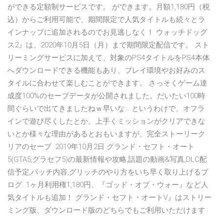
ができる定額制サービスです。 ができます。月額1,180円（税
込）からご利用可能で、期間限定で人気タイトルも続々とラ
インナップに追加されるのでお見逃しなく！ ウォッチドッグ
ス2』は、2020年10月5日（月）まで期間限定配信です。 スト
リーミングサービスに加えて、対象のPS4タイトルをPS4本体
へダウンロードできる機能もあり、プレイ環境やお好みのス
タイルに合わせて楽しむことができます。 さっそくゲーム達
成度100%のセーブデータが公開されました。だいたい100時
間ぐらいで出てきましたねｗ早いな… というわけで、オフラ
インで遊び尽くしたとか、上手くミッションがクリアできな
いとか様々な理由があるとおもいますが、完全ストーリーク
リアのセーブ 2019年10月2日 グランド・セフト・オート
5(GTA5,グラセフ5)の最新情報や攻略,話題の動画&写真,DLC配
信予定,パッチ内容,グリッチのやり方をいち早く取り上げるブ
ログ. 1ヶ月利用権1,180円、『ゴッド・オブ・ウォー』など人
気タイトルも追加！ グランド・セフト・オートV』はストリー
ミング版、ダウンロード版のどちらでもご利用いただけます